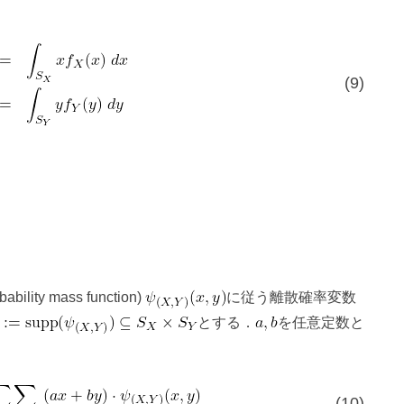
(9)
lity mass function)
に従う離散確率変数
とする．
を任意定数と
(10)