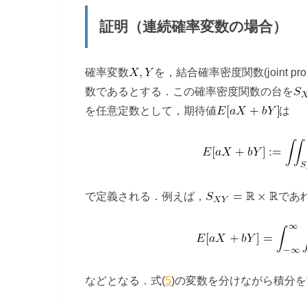
証明（連続確率変数の場合）
確率変数
を，結合確率密度関数(joint probabil
数であるとする．この確率密度関数の台を
を任意定数として，期待値
は
で定義される．例えば，
であ
などとなる．式(
5
)の変数を分けながら積分