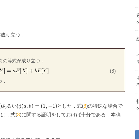
が成り立つ．
次の等式が成り立つ．
(3)
つ．
あるいは
とした，式(
3
)の特殊な場合で
は，式(
3
)に関する証明をしておけば十分である．本稿