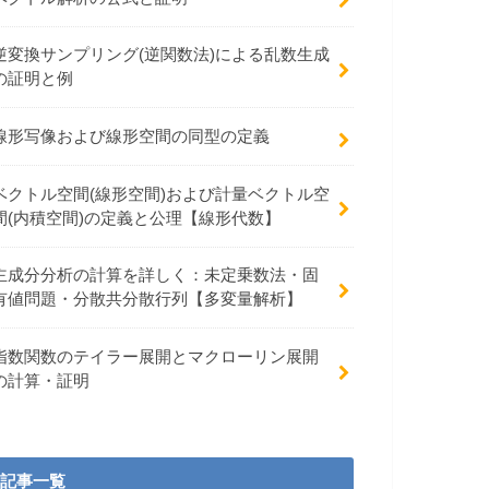
逆変換サンプリング(逆関数法)による乱数生成
の証明と例
線形写像および線形空間の同型の定義
ベクトル空間(線形空間)および計量ベクトル空
間(内積空間)の定義と公理【線形代数】
主成分分析の計算を詳しく：未定乗数法・固
有値問題・分散共分散行列【多変量解析】
指数関数のテイラー展開とマクローリン展開
の計算・証明
記事一覧