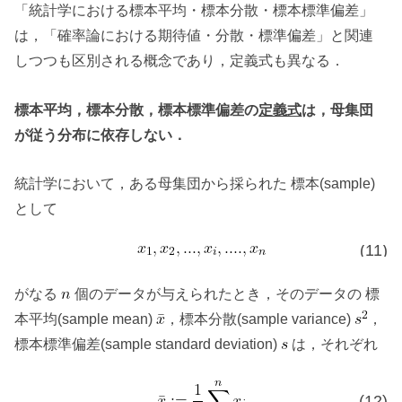
「統計学における標本平均・標本分散・標本標準偏差」
は，「確率論における期待値・分散・標準偏差」と関連
しつつも区別される概念であり，定義式も異なる．
標本平均，標本分散，標本標準偏差の
定義式
は，母集団
が従う分布に依存しない．
統計学において，ある母集団から採られた 標本(sample)
として
(11)
がなる
個のデータが与えられたとき，そのデータの 標
本平均(sample mean)
，標本分散(sample variance)
，
標本標準偏差(sample standard deviation)
は，それぞれ
(12)