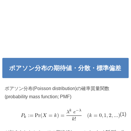
ポアソン分布の期待値・分散・標準偏差
ポアソン分布(Poisson distribution)の確率質量関数
(probability mass function; PMF)
(1)