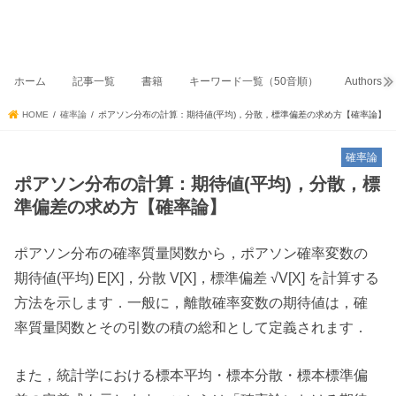
ホーム
記事一覧
書籍
キーワード一覧（50音順）
Authors
HOME
確率論
ポアソン分布の計算：期待値(平均)，分散，標準偏差の求め方【確率論】
確率論
ポアソン分布の計算：期待値(平均)，分散，標
準偏差の求め方【確率論】
ポアソン分布の確率質量関数から，ポアソン確率変数の
期待値(平均) E[X]，分散 V[X]，標準偏差 √V[X] を計算する
方法を示します．一般に，離散確率変数の期待値は，確
率質量関数とその引数の積の総和として定義されます．
また，統計学における標本平均・標本分散・標本標準偏