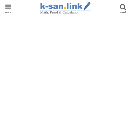
menu
search