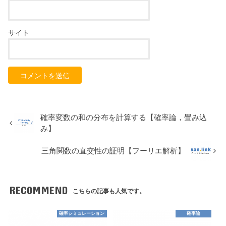
サイト
確率変数の和の分布を計算する【確率論，畳み込
み】
三角関数の直交性の証明【フーリエ解析】
RECOMMEND
こちらの記事も人気です。
確率シミュレーション
確率論