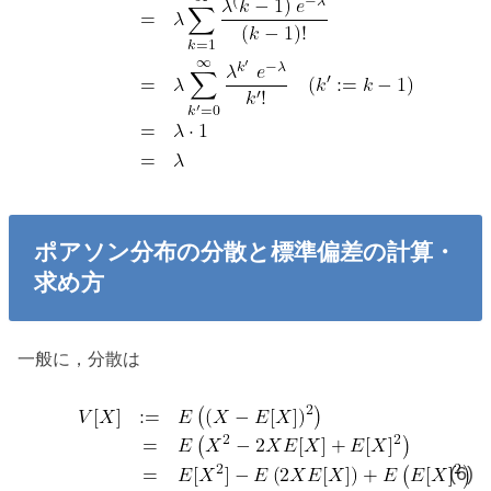
ポアソン分布の分散と標準偏差の計算・
求め方
一般に，分散は
(6)