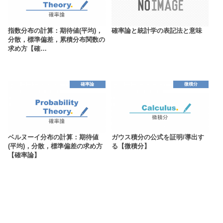
指数分布の計算：期待値(平均)，
確率論と統計学の表記法と意味
分散，標準偏差，累積分布関数の
求め方【確…
確率論
微積分
ベルヌーイ分布の計算：期待値
ガウス積分の公式を証明/導出す
(平均)，分散，標準偏差の求め方
る【微積分】
【確率論】