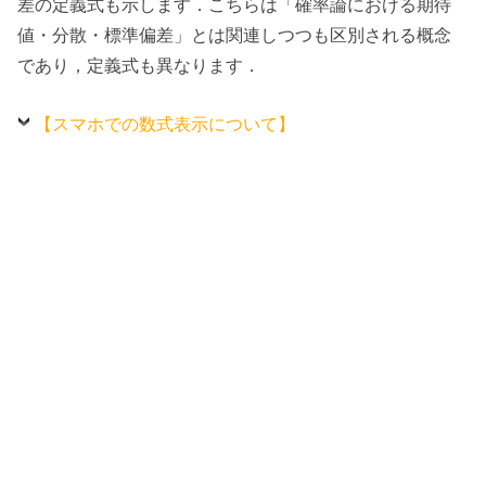
差の定義式も示します．こちらは「確率論における期待
値・分散・標準偏差」とは関連しつつも区別される概念
であり，定義式も異なります．
【スマホでの数式表示について】