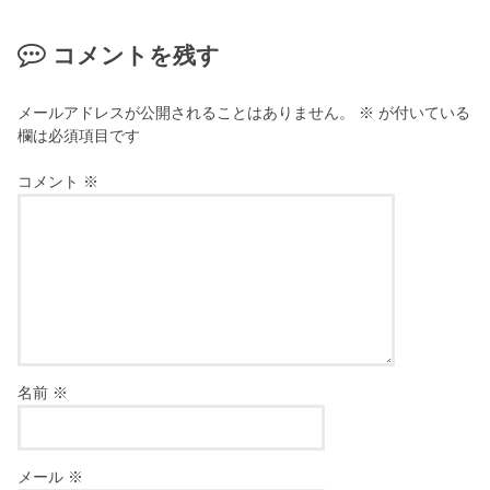
コメントを残す
メールアドレスが公開されることはありません。
※
が付いている
欄は必須項目です
コメント
※
名前
※
メール
※