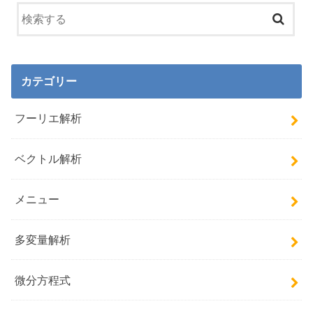
カテゴリー
フーリエ解析
ベクトル解析
メニュー
多変量解析
微分方程式